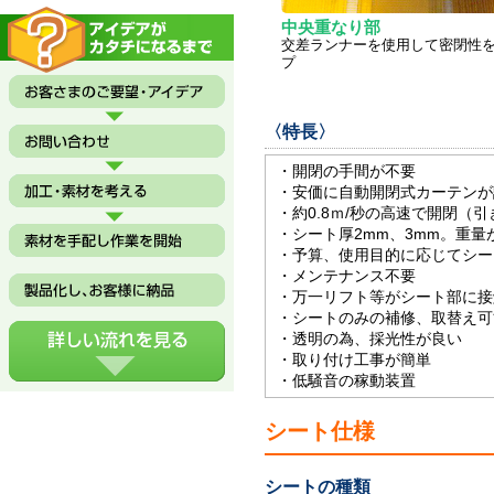
中央重なり部
交差ランナーを使用して密閉性
プ
〈特長〉
・開閉の手間が不要
・安価に自動開閉式カーテンが
・約0.8ｍ/秒の高速で開閉（
・シート厚2mm、3mm。重
・予算、使用目的に応じてシー
・メンテナンス不要
・万一リフト等がシート部に接
・シートのみの補修、取替え可
・透明の為、採光性が良い
・取り付け工事が簡単
・低騒音の稼動装置
シート仕様
シートの種類