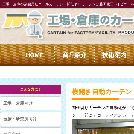
工場・倉庫の業務用ビニールカーテン・間仕切りカーテンは藤田化工へ | ビニー
HOME
商品紹介
技術案内
こんな方に！
横開き自動カーテン
工場・倉庫向け
間仕切りカーテンの自動化が、
シート部にアコーディオンカー
医療・研究所向け