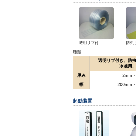
透明リブ付
防虫
種類
透明リブ付き、防
冷凍用
厚み
2mm・
幅
200mm・
起動装置