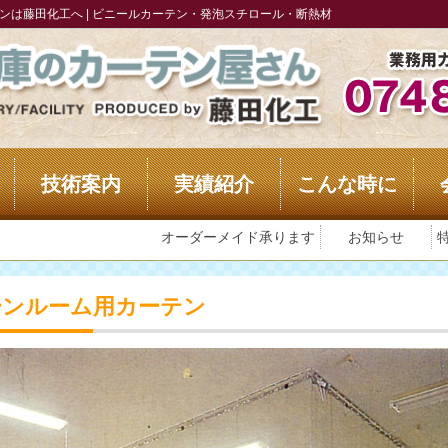
は藤田化工へ | ビニールカーテン・発泡スチロール・断熱材
技術案内
実績紹介
こんな時に
オーダーメイド承ります
お知らせ
ーンルーム用カーテン